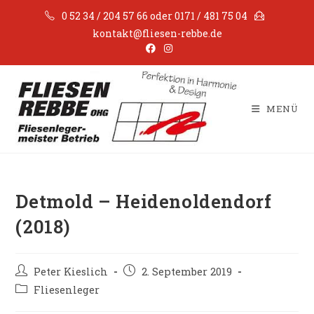
Zum
0 52 34 / 204 57 66 oder 0171 / 481 75 04
Inhalt
kontakt@fliesen-rebbe.de
springen
MENÜ
Detmold – Heidenoldendorf
(2018)
Beitrags-
Beitrag
Peter Kieslich
2. September 2019
Autor:
veröffentlicht:
Beitrags-
Fliesenleger
Kategorie: