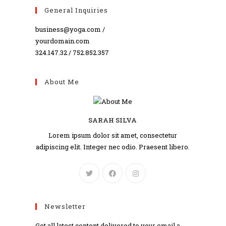
General Inquiries
business@yoga.com /
yourdomain.com
324.147.32 / 752.852.357
About Me
SARAH SILVA
Lorem ipsum dolor sit amet, consectetur
adipiscing elit. Integer nec odio. Praesent libero.
Newsletter
Get all latest content delivered to your email a