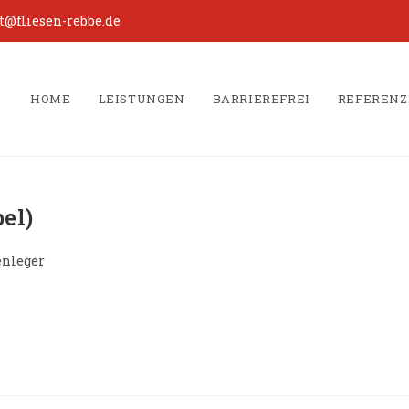
@fliesen-rebbe.de
HOME
LEISTUNGEN
BARRIEREFREI
REFEREN
el)
enleger
: