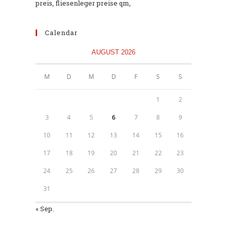
preis, fliesenleger preise qm,
Calendar
AUGUST 2026
M
D
M
D
F
S
S
1
2
3
4
5
6
7
8
9
10
11
12
13
14
15
16
17
18
19
20
21
22
23
24
25
26
27
28
29
30
31
« Sep.